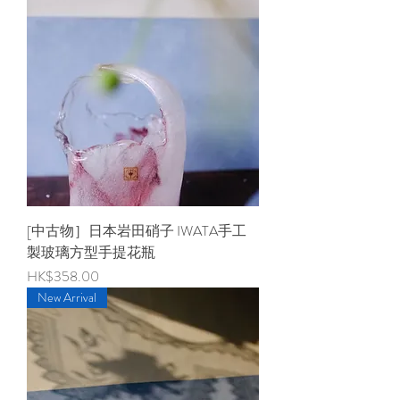
[中古物］日本岩田硝子 IWATA手工
製玻璃方型手提花瓶
價格
HK$358.00
New Arrival