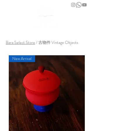
bara atelier
Bara Select Store
/ 古物件 Vintage Objects
New Arrival