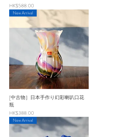
價格
HK$588.00
New Arrival
[中古物］日本手作り幻彩喇叭口花
瓶
價格
HK$388.00
New Arrival