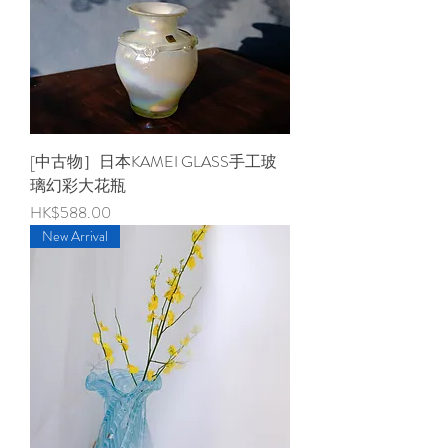
[中古物］日本KAMEI GLASS手工玻
璃幻彩大花瓶
價格
HK$588.00
New Arrival