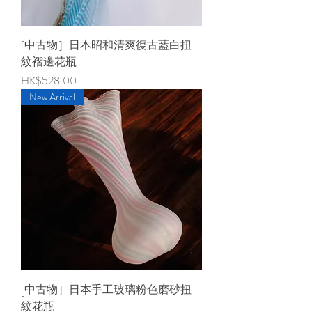
[中古物］日本昭和清爽復古藍白扭
紋褶邊花瓶
價格
HK$528.00
New Arrival
[中古物］日本手工玻璃粉色磨砂扭
紋花瓶