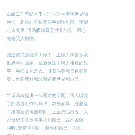
白繣工作室結合了主理人對生活與世界的
熱情，相信能夠藉著雙手​創造無限、雙腳
走遍萬里, 透過眼睛看見世界的美、用心
去感受人與物。
踏進混沌的社會工作中，主理人獨自探索
世界不同國家，透過旅途中與人相連的故
事、各國文化差異、壯寬的美麗景色和建
築，重新理解和認識這個世界和自己。
希望藉著提供一個閒適的空間，讓人以雙
手的溫度創作出無限，
親身參與，經歷從
白紙開始的每個時刻，直至成品出現
，
大
家發現學會欣賞事物和自己
，
並不困難。
同時, 藉這個空間，將你和自己、朋友、