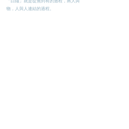
「白繣」就是從無到有的過程，將人與
物，人與人連結的過程。
Location
A7, 16/f, Yee Wah Industrial Building,
Tuen Mun, Hong Kong
Enquiry
☏
+852 6383 4531
(whatsapp only)
✎
b
ara.atelier (ig direct message)
✉
bara.atelier.hk@gmail.c
om
With valid business registration c
ertificate
Opening hours