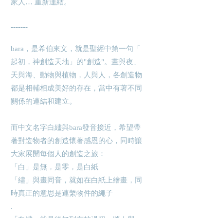
家人… 重新連結。
-------
bara，是希伯來文，就是聖經中第一句「
起初，神創造天地」的"創造"。晝與夜、
天與海、動物與植物，人與人，各創造物
都是相輔相成美好的存在，當中有著不同
關係的連結和建立。
而中文名字白繣與bara發音接近，希望帶
著對造物者的創造懷著感恩的心，同時讓
大家展開每個人的創造之旅：
「白」是無，是零，是白紙
「繣」與畫同音，就如在白紙上繪畫，同
時真正的意思是連繫物件的繩子
.