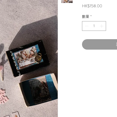
價
HK$158.00
格
數量
*