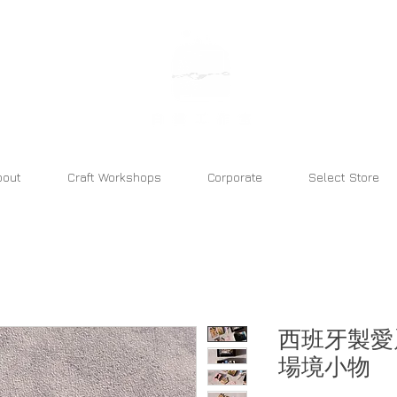
bara atelier
bout
Craft Workshops
Corporate
Select Store
西班牙製愛
場境小物