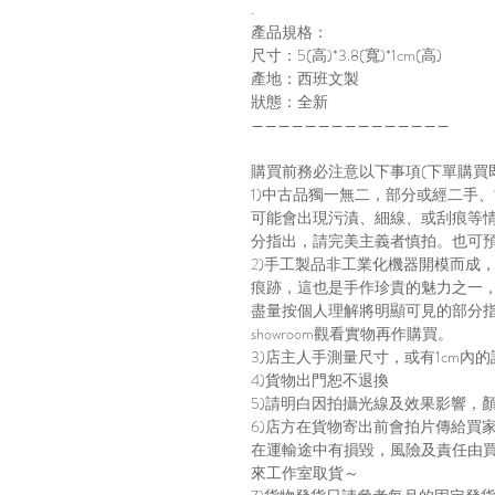
.
產品規格：
尺寸：5(高)*3.8(寬)*1cm(高)
產地：西班文製
狀態：全新
———————————————
購買前務必注意以下事項(下單購買
1)中古品獨一無二，部分或經二手
可能會出現污漬、細線、或刮痕等
分指出，請完美主義者慎拍。也可預約
2)手工製品非工業化機器開模而成
痕跡，這也是手作珍貴的魅力之一
盡量按個人理解將明顯可見的部分
showroom觀看實物再作購買。
3)店主人手測量尺寸，或有1cm內的
4)貨物出門恕不退換
5)請明白因拍攝光線及效果影響，
6)店方在貨物寄出前會拍片傳給買
在運輸途中有損毀，風險及責任由
來工作室取貨～