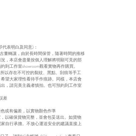
即代表明白及同意)：
、古董轉讓，由於長時間保管，隨著時間的推移
情況，本店會盡量按個人理解將明顯可見的部
到工作室showroom觀看實物再作購買。
，所以存在不可控的裂紋、黑點、刮痕等手工
，希望大家理性看待手作痕跡。同樣，本店會
指出，請完美主義者慎拍。也可預約到工作室
誤差
顏色或有偏差，以實物顏色作準
家，以確保貨物完整，並會包妥送出。如貨物
買家自行承擔。不放心運送安全的建議直接上