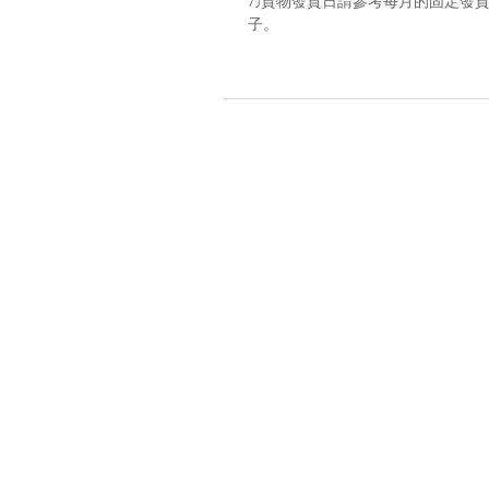
7)貨物發貨日請參考每月的固定發貨日子，請
子。
Location
A7, 16/f, Yee Wah Industrial Build
Tuen Mun, Hong Kong
Enquiry
☏
+852 6383 4531 (whatsapp onl
✎
b
ara.atelier (ig direct message)
✉
bara.atelier.hk@gmail.c
om
With valid business registration c
er