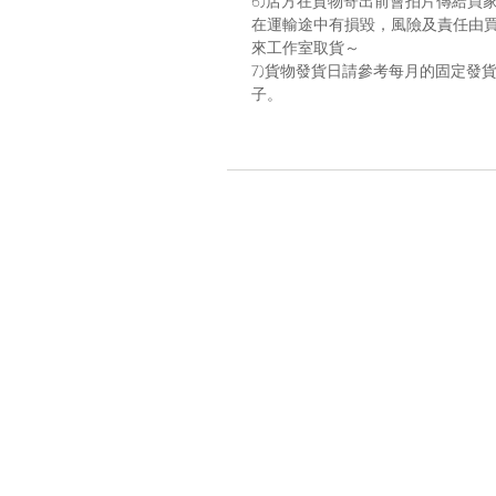
6)店方在貨物寄出前會拍片傳給買
在運輸途中有損毀，風險及責任由
來工作室取貨～
7)貨物發貨日請參考每月的固定發貨日子，請
子。
Location
A7, 16/f, Yee Wah Industrial Build
Tuen Mun, Hong Kong
Enquiry
☏
+852 6383 4531 (whatsapp onl
✎
b
ara.atelier (ig direct message)
✉
bara.atelier.hk@gmail.c
om