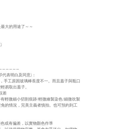
是最大的用途了～～
)
——————
即代表明白及同意)：
子，手工原因玻璃棒長度不一。而且蓋子與瓶口
便輕易取出蓋子。
誤差
身有輕微細小切割痕跡/輕微繪製染色/細微吹製
避免的情況，完美主義者慎拍。也可預約到工
顏色或有偏差，以實物顏色作準