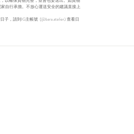
家，以確保貨物完整，並會包妥送出。如貨物
買家自行承擔。不放心運送安全的建議直接上
到IG主帳號 (@bara.atelier) 查看日
Home
About
ing,
B
Craft Workshops
Corporate
Select Store
Contact Us
y)