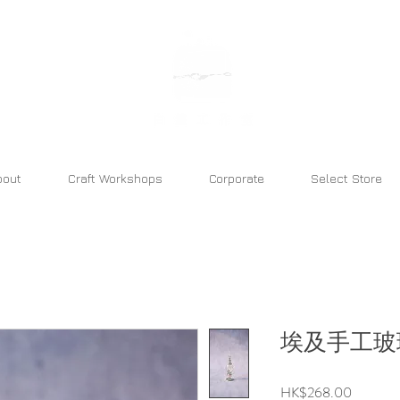
bara atelier
bout
Craft Workshops
Corporate
Select Store
埃及手工玻
價
HK$268.00