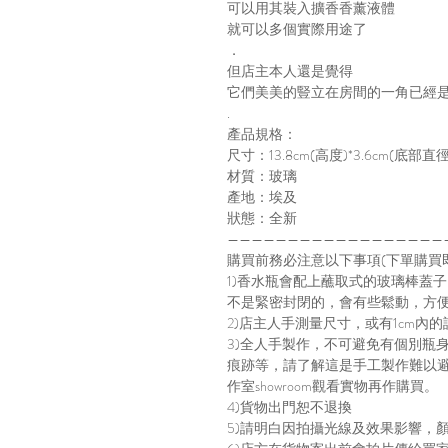
可以用其裝入擴香香薰液體
就可以多個實際用途了
．
但店主本人還是覺得
它們美美的豎立在房間的一角已經
.
產品規格：
尺寸：13.8cm(高度)*3.6cm(底部直徑
材質：玻璃
產地：埃及
狀態：全新
——————————————————
購買前務必注意以下事項(下單購買
1)香水瓶會配上蘸取式的玻璃棒蓋
不是緊密封閉的，會有些鬆動，方
2)店主人手測量尺寸，或有1cm內的
3)全人手製作，不可避免有個別瓶
痕跡等，請了解這是手工製作難以
作室showroom觀看實物再作購買。
4)貨物出門恕不退換
5)請明白因拍攝光線及效果影響，