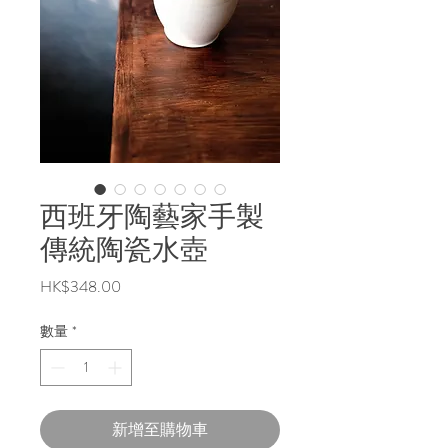
西班牙陶藝家手製
傳統陶瓷水壺
價
HK$348.00
格
數量
*
新增至購物車