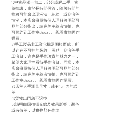
1)中古品獨一無二，部分或經二手、古
董轉讓，由於長時間保管，隨著時間的
推移可能會出現污漬、細線、或刮痕等
情況，本店會盡量按個人理解將明顯可
見的部分指出，請完美主義者慎拍。也
可預約到工作室showroom觀看實物再作
購買。
2)手工製品非工業化機器開模而成，所
以存在不可控的裂紋、黑點、刮痕等手
工痕跡，這也是手作珍貴的魅力之一，
希望大家理性看待手作痕跡。同樣，本
店會盡量按個人理解將明顯可見的部分
指出，請完美主義者慎拍。也可預約到
工作室showroom觀看實物再作購買。
3)店主人手測量尺寸，或有1cm內的誤
差
4)貨物出門恕不退換
5)請明白因拍攝光線及效果影響，顏色
或有偏差，以實物顏色作準
6)店方在貨物寄出前會拍片傳給買家，
以確保貨物完整，並會包妥送出。如貨