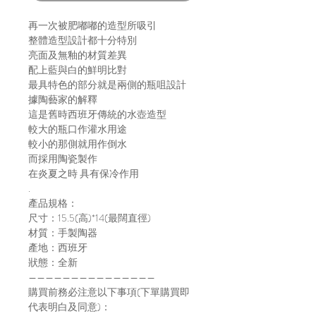
再一次被肥嘟嘟的造型所吸引
整體造型設計都十分特別
亮面及無釉的材質差異
配上藍與白的鮮明比對
最具特色的部分就是兩側的瓶咀設計
據陶藝家的解釋
這是舊時西班牙傳統的水壺造型
較大的瓶口作灌水用途
較小的那側就用作倒水
而採用陶瓷製作
在炎夏之時 具有保冷作用
.
產品規格：
尺寸：15.5(高)*14(最闊直徑)
材質：手製陶器
產地：西班牙
狀態：全新
———————————————
購買前務必注意以下事項(下單購買即
代表明白及同意)：