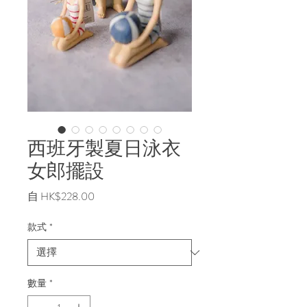
西班牙製夏日泳衣
女郎擺設
促
自
HK$228.00
銷
價
款式
*
格
數量
*