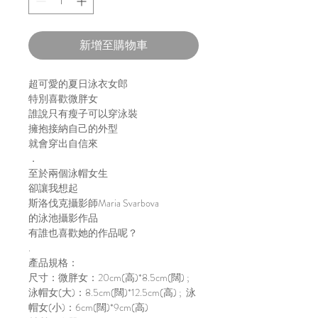
新增至購物車
超可愛的夏日泳衣女郎
特別喜歡微胖女
誰說只有瘦子可以穿泳裝
擁抱接納自己的外型
就會穿出自信來
．
至於兩個泳帽女生
卻讓我想起
斯洛伐克攝影師Maria Svarbova
的泳池攝影作品
有誰也喜歡她的作品呢？
.
產品規格：
尺寸：微胖女：20cm(高)*8.5cm(闊) ;
泳帽女(大)：8.5cm(闊)*12.5cm(高) ; 泳
帽女(小)：6cm(闊)*9cm(高)