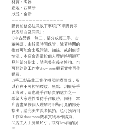
材質：陶器
產地：西班牙
狀態：全新
———————————————
購買前務必注意以下事項(下單購買即
代表明白及同意)：
1)中古品獨一無二，部分或經二手、古
董轉讓，由於長時間保管，隨著時間的
推移可能會出現污漬、細線、或刮痕等
情況，本店會盡量按個人理解將明顯可
見的部分指出，請完美主義者慎拍。也
可預約到工作室showroom觀看實物再作
購買。
2)手工製品非工業化機器開模而成，所
以存在不可控的裂紋、黑點、刮痕等手
工痕跡，這也是手作珍貴的魅力之一，
希望大家理性看待手作痕跡。同樣，本
店會盡量按個人理解將明顯可見的部分
指出，請完美主義者慎拍。也可預約到
工作室showroom觀看實物再作購買。
3)店主人手測量尺寸，或有1cm內的誤
差