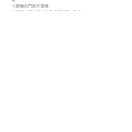
4)貨物出門恕不退換
5)請明白因拍攝光線及效果影響，顏色
或有偏差，以實物顏色作準
6)店方在貨物寄出前會拍片傳給買家，
以確保貨物完整，並會包妥送出。如貨
物在運輸途中有損毀，風險及責任由買
家自行承擔。不放心運送安全的建議直
接上來工作室取貨～
7)貨物發貨日請參考每月的固定發貨日
子，請到IG主帳號 (@bara.atelier) 查看
日子。
Location
A7, 16/f, Yee Wah Industrial Building,
Tuen Mun, Hong Kong
Enquiry