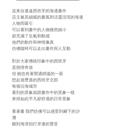
這來自遙遠西班牙的海邊畫作
店主被其細膩的畫風和活靈活現的海邊
人物而吸引
可以看到畫中的人物雖然細小
卻充滿了生氣和動感
他們的動作和神情像真
仿佛隨時可以走出畫作與人互動
對於大家傳統印象中的西班牙
是熱情奔放
但 她也有著閒適靜謐的一面
想起遊歷過的西班牙北部
每個沿海城市
看到的景象就跟畫作中的景象一樣
來得如此平凡卻舒適的日常景象
看著畫 我們彷佛可以感受到腳下的沙
灘
聽到海浪拍打岸邊的聲音