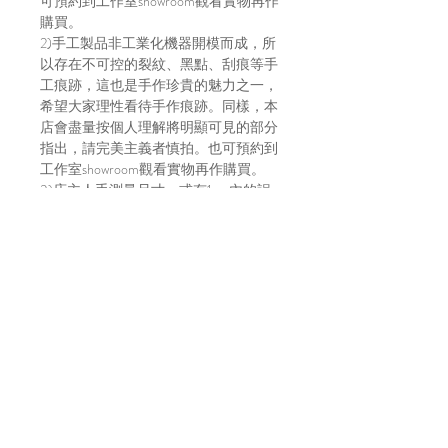
可預約到工作室showroom觀看實物再作
購買。
2)手工製品非工業化機器開模而成，所
以存在不可控的裂紋、黑點、刮痕等手
工痕跡，這也是手作珍貴的魅力之一，
希望大家理性看待手作痕跡。同樣，本
店會盡量按個人理解將明顯可見的部分
指出，請完美主義者慎拍。也可預約到
工作室showroom觀看實物再作購買。
3)店主人手測量尺寸，或有1cm內的誤
差
4)貨物出門恕不退換
5)請明白因拍攝光線及效果影響，顏色
或有偏差，以實物顏色作準
6)店方在貨物寄出前會拍片傳給買家，
以確保貨物完整，並會包妥送出。如貨
物在運輸途中有損毀，風險及責任由買
家自行承擔。不放心運送安全的建議直
接上來工作室取貨～
7)貨物發貨日請參考每月的固定發貨日
子，請到IG主帳號 (@bara.atelier) 查看
日子。