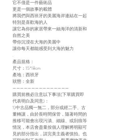
它不僅是一件藝術品
更是一個故事的載體
將我們與西班牙的美麗海岸連結在一起
特別是喜歡海的人
讓它為你的家居帶來一絲海洋的清新和
自然之美
帶你沉浸在大海的美麗中
讓你每天都能感受到大海的魅力
.
產品規格：
尺寸：15*18cm
產地：西班牙
狀態：全新
———————————————
購買前務必注意以下事項(下單購買即
代表明白及同意)：
1)中古品獨一無二，部分或經二手、古
董轉讓，由於長時間保管，隨著時間的
推移可能會出現污漬、細線、或刮痕等
情況，本店會盡量按個人理解將明顯可
見的部分指出，請完美主義者慎拍。也