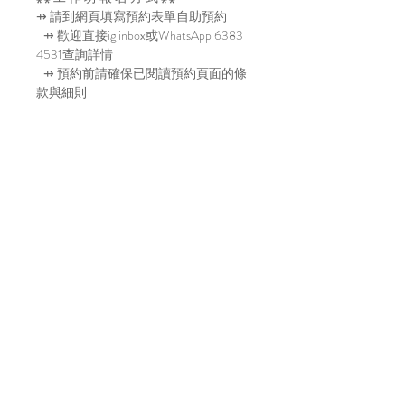
⇸ 請到網頁填寫預約表單自助預約
⇸ 歡迎直接ig inbox或WhatsApp 6383
4531查詢詳情
⇸ 預約前請確保已閱讀預約頁面的條
款與細則
INFO ··· ⌂ 白 繣 工 作 室 ⌂ ···
🛖 @bara.atelier
📩 𝟲𝟯𝟴𝟯 𝟰𝟱𝟯𝟭(𝗪𝗵𝗮𝘁𝘀𝗔𝗽𝗽)
💻 𝙝𝙩𝙩𝙥://𝙗𝙖𝙧𝙖-𝙖𝙩𝙚𝙡𝙞𝙚𝙧.𝙘𝙤𝙢/
預約手作工作坊前請先留意以下
條款及細則, 成功預約即代表同
意：
－ 條款及細則 －
​⇰ 工作坊最低消費HK$300每位
​ ⇰ 需要先支付總額之50%作留位費，
Location
款項確認收妥後才再確認預約