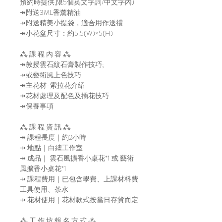
預約時提供,限5個英文字詞/中文字內)
↠附送3ML香薰精油
↠附送精美小提袋，適合用作送禮
↠小花盆尺寸：約5.5(W)×5(H)
⁂ 課 程 內 容 ⁂
↠教授雲石紋石膏製作技巧;
↠或藝術風上色技巧
↠主花材-索拉花介紹
↠花材處理及配色及插花技巧
↠保養事項
⁂ 課 程 資 訊 ⁂
⇸ 課程長度｜約2小時
⇸ 地點｜白繣工作室
⇸ 成品｜ 雲石風擴香小桌花*1 或 藝術
風擴香小桌花*1
⇸ 課程費用｜已包含學費、上課材料費
工具使用、茶水
⇸ 花材使用｜花材款式按當日存貨而定
⁂ 工 作 坊 報 名 方 式 ⁂