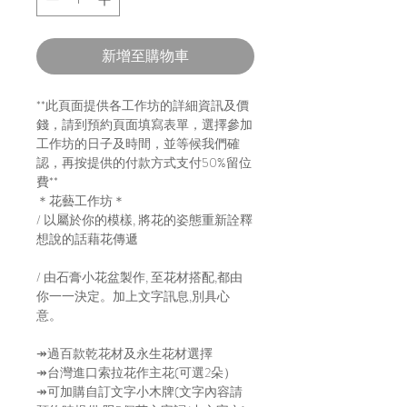
新增至購物車
**此頁面提供各工作坊的詳細資訊及價
錢，請到預約頁面填寫表單，選擇參加
工作坊的日子及時間，並等候我們確
認，再按提供的付款方式支付50%留位
費**
＊花藝工作坊＊
/ 以屬於你的模樣, 將花的姿態重新詮釋
想說的話藉花傳遞
/ 由石膏小花盆製作, 至花材搭配,都由
你一一決定。加上文字訊息,別具心
意。
↠過百款乾花材及永生花材選擇
↠台灣進口索拉花作主花(可選2朵）
↠可加購自訂文字小木牌(文字內容請