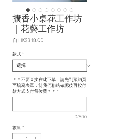
擴香小桌花工作坊
｜花藝工作坊
促
自
HK$348.00
銷
價
款式
*
格
＊＊不要直接在此下單，請先到預約頁
面填寫表單，待我們聯絡確認後再按付
款方式支付留位費＊＊
*
0/500
數量
*