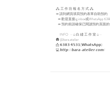
⁂ 工 作 坊 報 名 方 式 ⁂
⇸ 請到網頁填寫預約表單自助預約
⇸ 歡迎直接ig inbox或WhatsApp 6
⇸ 預約前請確保已閱讀預約頁面的
INFO ··· ⌂ 白 繣 工 作 室 ⌂ ···
🛖 @bara.atelier
📩 𝟲𝟯𝟴𝟯 𝟰𝟱𝟯𝟭(𝗪𝗵𝗮𝘁𝘀𝗔𝗽𝗽)
💻 𝙝𝙩𝙩𝙥://𝙗𝙖𝙧𝙖-𝙖𝙩𝙚𝙡𝙞𝙚𝙧.𝙘𝙤𝙢/
Location
A7, 16/f, Yee Wah Industrial Build
Tuen Mun, Hong Kong