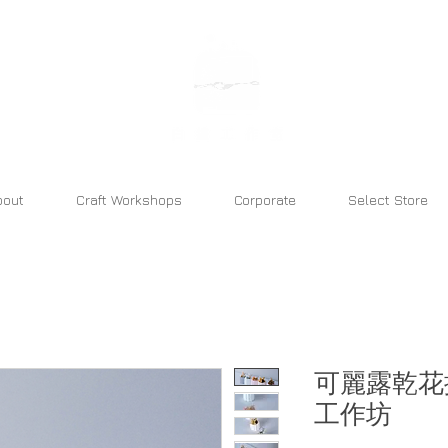
bara atelier
bout
Craft Workshops
Corporate
Select Store
可麗露乾花
工作坊