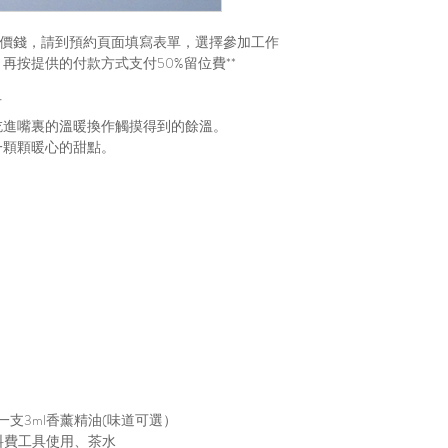
​⇰ 工作坊最低消費HK
⇰ 需要先支付總額之
及價錢，請到預約頁面填寫表單，選擇參加工作
確認預約
再按提供的付款方式支付50%留位費**
⇰ 報名工作坊一經確
⇰請準時到達工作室
石
作退款。如有特別情
把吃進嘴裏的溫暖換作觸摸得到的餘溫。
⇰若因個人原因或理
出一顆顆暖心的甜點。
不作退款。
⇰部分工作坊所需材
材料。若有特別選擇
⇰工作坊一經確認，
行留意上課日期及時
⇰ 參加者可以於以
期及時間，我們收到表單
聯繫確認，並發送付
⇰注意：提交表格不
⇰二人或以上共同參
⇰親子共同參與請在
加$100 (限8歲或以
⇰所有工作坊費用已
送一支3ml香薰精油(味道可選）
⇰工作室作設有洗手間
料費工具使用、茶水
⇰颱風1﹑3號或紅雨