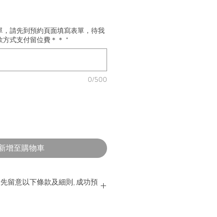
單，請先到預約頁面填寫表單，待我
款方式支付留位費＊＊
*
0/500
新增至購物車
先留意以下條款及細則, 成功預