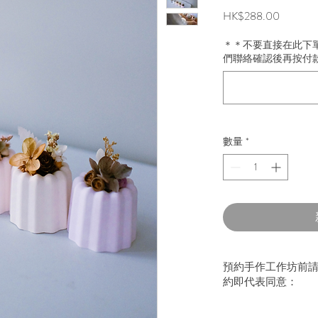
價
HK$288.00
格
＊＊不要直接在此下
們聯絡確認後再按付
數量
*
預約手作工作坊前請
約即代表同意：
－ 條款及細則 －