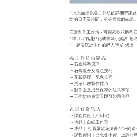
**此頁面提供各工作坊的詳細資訊
坊的日子及時間，並等候我們確認，
石膏創作工作坊 - 可麗露乾花擴香
/ 將可口的甜點化成香氣小擺設, 
/ 一起浸沉於手作的醉人時光, 烤
⁂ 工 作 坊 內 容 ⁂
↠ 石膏擴香原理
↠ 石膏混合及混色技巧
↠ 花藝搭配、配色技巧
↠ 質感肌理製作技巧
↠ 製作上及成品保存的注意事項
↠ 工作坊結束當天即可帶回作品
⁂ 課 程 資 訊 ⁂
⇸ 課程長度｜約1小時
⇸ 地點｜白繣工作室
⇸ 成品｜ 可麗露乾花擴香石*1+附
⇸ 課程費用｜已包含學費、上課材