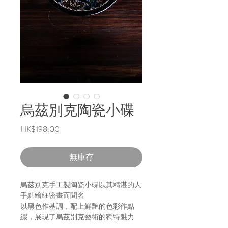
烏茲別克陶瓷小碟
價
HK$198.00
格
無庫存
烏茲別克手工製陶瓷小碟以其精湛的人
手點繪細密畫而聞名
以黑色作基調，配上鮮艷的色彩作點
綴，展現了烏茲別克藝術的獨特魅力