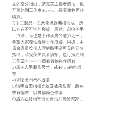
見的部分指出，請完美主義者慎拍。也
可預約到工作室showroom觀看實物再作
購買。
2)手工製品非工業化機器開模而成，所
以存在不可控的裂紋、黑點、刮痕等手
工痕跡，這也是手作珍貴的魅力之一，
希望大家理性看待手作痕跡。同樣，本
店會盡量按個人理解將明顯可見的部分
指出，請完美主義者慎拍。也可預約到
工作室showroom觀看實物再作購買。
3)店主人手測量尺寸，或有1cm內的誤
差
4)貨物出門恕不退換
5)請明白因拍攝光線及效果影響，顏色
或有偏差，以實物顏色作準
6)店方在貨物寄出前會拍片傳給買家，
以確保貨物完整，並會包妥送出。如貨
物在運輸途中有損毀，風險及責任由買
家自行承擔。不放心運送安全的建議直
接上來工作室取貨～
7)貨物發貨日請參考每月的固定發貨日