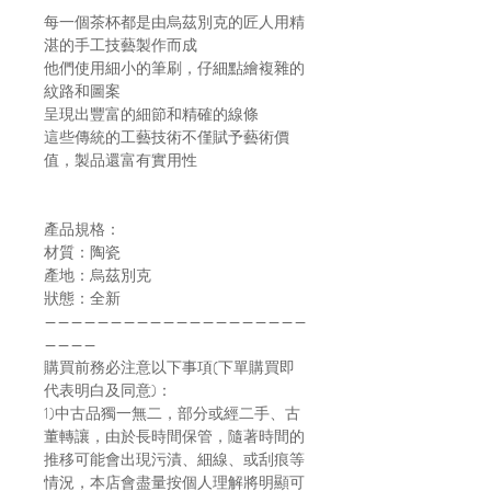
每一個茶杯都是由烏茲別克的匠人用精
湛的手工技藝製作而成
他們使用細小的筆刷，仔細點繪複雜的
紋路和圖案
呈現出豐富的細節和精確的線條
這些傳統的工藝技術不僅賦予藝術價
值，製品還富有實用性
產品規格：
材質：陶瓷
產地：烏茲別克
狀態：全新
————————————————————
————
購買前務必注意以下事項(下單購買即
代表明白及同意)：
1)中古品獨一無二，部分或經二手、古
董轉讓，由於長時間保管，隨著時間的
推移可能會出現污漬、細線、或刮痕等
情況，本店會盡量按個人理解將明顯可