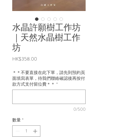
水晶許願樹工作坊
｜天然水晶樹工作
坊
價
HK$358.00
格
＊＊不要直接在此下單，請先到預約頁
面填寫表單，待我們聯絡確認後再按付
款方式支付留位費＊＊
*
0/500
數量
*