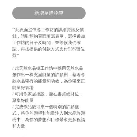
新增至購物車
**此頁面提供各工作坊的詳細資訊及價
錢，請到預約頁面填寫表單，選擇參加
工作坊的日子及時間，並等候我們確
認，再按提供的付款方式支付50%留位
費**
/ 此天然水晶樹工作坊中採用天然水晶
創作出一棵充滿能量的許願樹，藉著各
款水晶帶有的能量和功效，為你帶來正
能量好氣場
/ 可用作家居擺設，擺在書桌或財位，
聚集好能量
/ 完成作品後可來一個特別的許願儀
式，將你的願望和能量注入到水晶許願
樹中，為你的夢想和目標帶來更多祝福
和力量