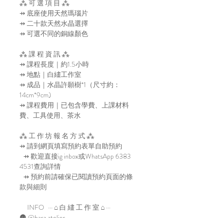
⁂ 可 選 項 目 ⁂
⇸ 底座使用天然瑪瑙片
⇸ 二十款天然水晶選擇
⇸ 可選不同的銅線顏色
⁂ 課 程 資 訊 ⁂
⇸ 課程長度｜約1.5小時
⇸ 地點｜白繣工作室
⇸ 成品｜水晶許願樹*1（尺寸約：
14cm*9cm)
⇸ 課程費用｜已包含學費、上課材料
費、工具使用、茶水
⁂ 工 作 坊 報 名 方 式 ⁂
⇸ 請到網頁填寫預約表單自助預約
⇸ 歡迎直接ig inbox或WhatsApp 6383
4531查詢詳情
⇸ 預約前請確保已閱讀預約頁面的條
款與細則
INFO ··· ⌂ 白 繣 工 作 室 ⌂ ···
🛖 @bara.atelier