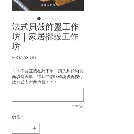
法式貝殼飾盤工作
坊｜家居擺設工作
坊
價
HK$268.00
格
＊＊不要直接在此下單，請先到預約頁
面填寫表單，待我們聯絡確認後再按付
款方式支付留位費＊＊
*
0/500
數量
*