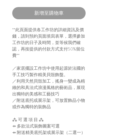
新增至購物車
**此頁面提供各工作坊的詳細資訊及價
錢，請到預約頁面填寫表單，選擇參加
工作坊的日子及時間，並等候我們確
認，再按提供的付款方式支付50%留位
費**
／家居擺設工作坊中使用起源於法國的
手工技巧製作精美貝殼飾盤。
／利用天然貝殼加工，搖身一變成為精
緻的和具法式浪漫風格的藝術品，展現
出獨特的美感和工藝技巧
／附送底托或展示架，可放置飾品小物
或作為獨特的裝飾品
⁂ 可 選 項 目 ⁂
⇸ 多款法式裝飾圖案可選
⇸ 附送精美底托架或展示架（二選一）