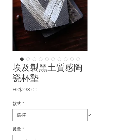
埃及製黑土質感陶
瓷杯墊
價
HK$298.00
格
款式
*
數量
*