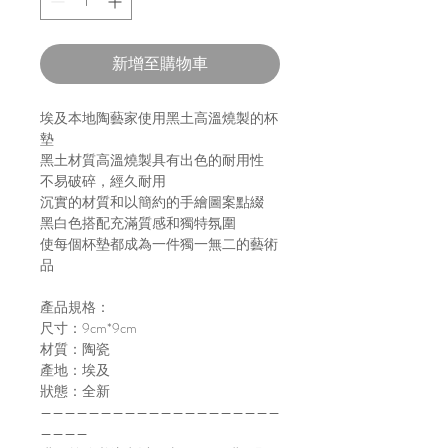
新增至購物車
埃及本地陶藝家使用黑土高溫燒製的杯
墊
黑土材質高溫燒製具有出色的耐用性
不易破碎，經久耐用
沉實的材質和以簡約的手繪圖案點綴
黑白色搭配充滿質感和獨特氛圍
使每個杯墊都成為一件獨一無二的藝術
品
產品規格：
尺寸：9cm*9cm
材質：陶瓷
產地：埃及
狀態：全新
————————————————————
————