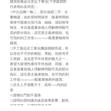
購買前務必注意以下事項(下單購買即
代表明白及同意)：
1)中古品獨一無二，部分或經二手、古
董轉讓，由於長時間保管，隨著時間的
推移可能會出現污漬、細線、或刮痕等
情況，本店會盡量按個人理解將明顯可
見的部分指出，請完美主義者慎拍。也
可預約到工作室showroom觀看實物再作
購買。
2)手工製品非工業化機器開模而成，所
以存在不可控的裂紋、黑點、刮痕等手
工痕跡，這也是手作珍貴的魅力之一，
希望大家理性看待手作痕跡。同樣，本
店會盡量按個人理解將明顯可見的部分
指出，請完美主義者慎拍。也可預約到
工作室showroom觀看實物再作購買。
3)店主人手測量尺寸，或有1cm內的誤
差
4)貨物出門恕不退換
5)請明白因拍攝光線及效果影響，顏色
或有偏差，以實物顏色作準
6)店方在貨物寄出前會拍片傳給買家，