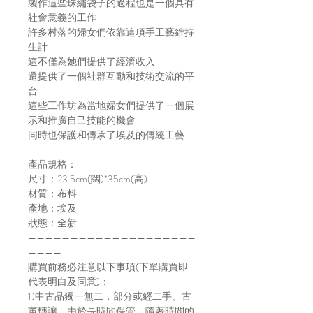
製作這些珠繡袋子的過程也是一個具有
社會意義的工作
許多村落的婦女們依靠這項手工藝維持
生計
這不僅為她們提供了經濟收入
還提供了一個社群互動和技術交流的平
台
這些工作坊為當地婦女們提供了一個展
示和推廣自己技能的機會
同時也保護和傳承了埃及的傳統工藝
產品規格：
尺寸：23.5cm(闊)*35cm(高)
材質：布料
產地：埃及
狀態：全新
————————————————————
————
購買前務必注意以下事項(下單購買即
代表明白及同意)：
1)中古品獨一無二，部分或經二手、古
董轉讓，由於長時間保管，隨著時間的