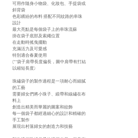
可用作隨身小物袋、化妝包、手提袋或
斜背袋
色彩繽紛的布料 搭配不同紋路的串珠
設計
最大亮點是每個袋子上的串珠流蘇
掛在袋子底部及索繩位置
在走動時搖曳擺動
充滿活力及可愛感
特別適合春夏使用
(**袋子肩帶長度偏長，圖中肩帶有打結
以縮短長度)
珠繡袋子的製作過程是一項耐心而細膩
的工藝
需要婦女們將小珠子、緞帶和線繡在布
料上
創造出精美而華麗的圖案和紋飾
每一個袋子都經過細心的設計和精確的
手工製作
展現出村落婦女的創造力和技藝