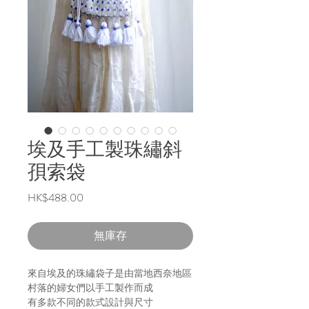
埃及手工製珠繡斜
孭索袋
價
HK$488.00
格
無庫存
來自埃及的珠繡袋子是由當地西奈地區
村落的婦女們以手工製作而成
有多款不同的款式設計與尺寸