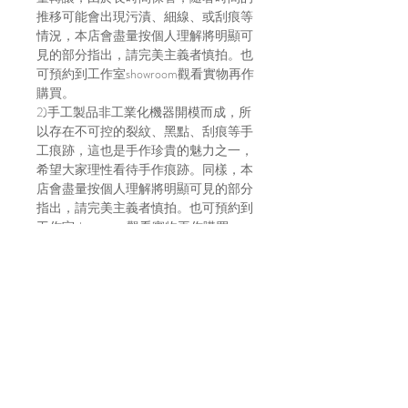
推移可能會出現污漬、細線、或刮痕等
情況，本店會盡量按個人理解將明顯可
見的部分指出，請完美主義者慎拍。也
可預約到工作室showroom觀看實物再作
購買。
2)手工製品非工業化機器開模而成，所
以存在不可控的裂紋、黑點、刮痕等手
工痕跡，這也是手作珍貴的魅力之一，
希望大家理性看待手作痕跡。同樣，本
店會盡量按個人理解將明顯可見的部分
指出，請完美主義者慎拍。也可預約到
工作室showroom觀看實物再作購買。
3)店主人手測量尺寸，或有1cm內的誤
差
4)貨物出門恕不退換
5)請明白因拍攝光線及效果影響，顏色
或有偏差，以實物顏色作準
6)店方在貨物寄出前會拍片傳給買家，
以確保貨物完整，並會包妥送出。如貨
物在運輸途中有損毀，風險及責任由買
家自行承擔。不放心運送安全的建議直