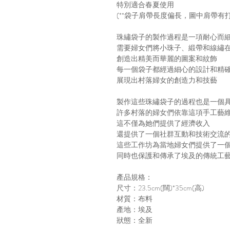
特別適合春夏使用
(**袋子肩帶長度偏長，圖中肩帶有
珠繡袋子的製作過程是一項耐心而
需要婦女們將小珠子、緞帶和線繡
創造出精美而華麗的圖案和紋飾
每一個袋子都經過細心的設計和精
展現出村落婦女的創造力和技藝
製作這些珠繡袋子的過程也是一個
許多村落的婦女們依靠這項手工藝
這不僅為她們提供了經濟收入
還提供了一個社群互動和技術交流
這些工作坊為當地婦女們提供了一
同時也保護和傳承了埃及的傳統工
產品規格：
尺寸：23.5cm(闊)*35cm(高)
材質：布料
產地：埃及
狀態：全新