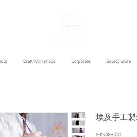
bara atelier
bout
Craft Workshops
Corporate
Select Store
埃及手工製
價
HK$488.00