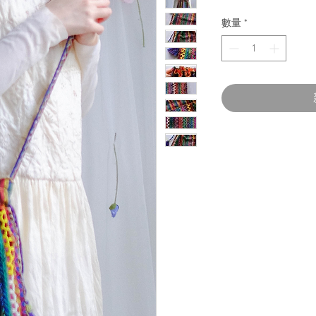
格
數量
*