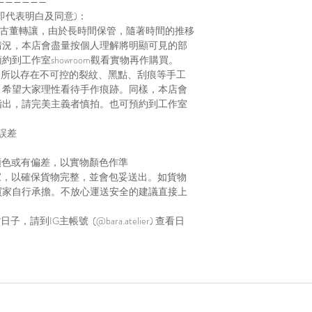
——————
即代表明白及同意)：
、古董轉讓，由於長時間保管，隨著時間的推移
情況，本店會盡量按個人理解將明顯可見的部
到工作室showroom觀看實物再作購買。
，所以存在不可控的裂紋、黑點、刮痕等手工
，希望大家理性看待手作痕跡。同樣，本店會
指出，請完美主義者慎拍。也可預約到工作室
誤差
顏色或有偏差，以實物顏色作準
家，以確保貨物完整，並會包妥送出。如貨物
買家自行承擔。不放心運送安全的建議直接上
到IG主帳號 (@bara.atelier) 查看日
Home