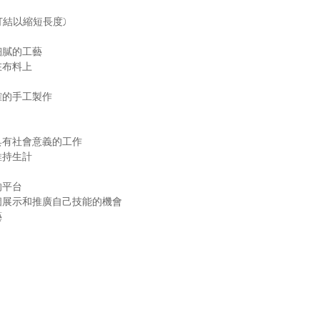
打結以縮短長度)
細膩的工藝
在布料上
確的手工製作
具有社會意義的工作
維持生計
的平台
個展示和推廣自己技能的機會
藝