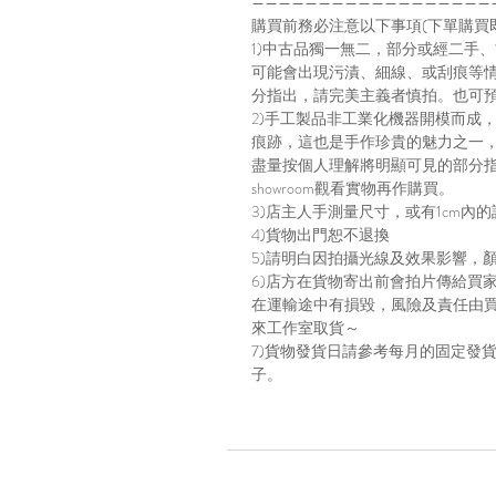
——————————————————
購買前務必注意以下事項(下單購買
1)中古品獨一無二，部分或經二手
可能會出現污漬、細線、或刮痕等
分指出，請完美主義者慎拍。也可預約
2)手工製品非工業化機器開模而成
痕跡，這也是手作珍貴的魅力之一
盡量按個人理解將明顯可見的部分
showroom觀看實物再作購買。
3)店主人手測量尺寸，或有1cm內的
4)貨物出門恕不退換
5)請明白因拍攝光線及效果影響，
6)店方在貨物寄出前會拍片傳給買
在運輸途中有損毀，風險及責任由
來工作室取貨～
7)貨物發貨日請參考每月的固定發貨日子，請
子。
Location