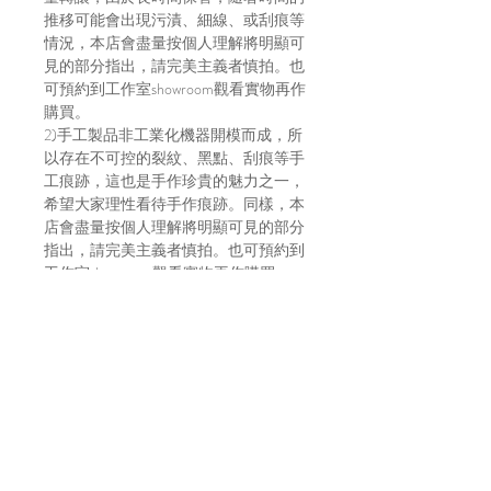
推移可能會出現污漬、細線、或刮痕等
情況，本店會盡量按個人理解將明顯可
見的部分指出，請完美主義者慎拍。也
可預約到工作室showroom觀看實物再作
購買。
2)手工製品非工業化機器開模而成，所
以存在不可控的裂紋、黑點、刮痕等手
工痕跡，這也是手作珍貴的魅力之一，
希望大家理性看待手作痕跡。同樣，本
店會盡量按個人理解將明顯可見的部分
指出，請完美主義者慎拍。也可預約到
工作室showroom觀看實物再作購買。
3)店主人手測量尺寸，或有1cm內的誤
差
4)貨物出門恕不退換
5)請明白因拍攝光線及效果影響，顏色
或有偏差，以實物顏色作準
6)店方在貨物寄出前會拍片傳給買家，
以確保貨物完整，並會包妥送出。如貨
物在運輸途中有損毀，風險及責任由買
家自行承擔。不放心運送安全的建議直