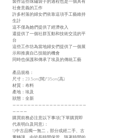
製作這些珠繡袋子的過程也是一個具有
社會意義的工作
許多村落的婦女們依靠這項手工藝維持
生計
這不僅為她們提供了經濟收入
還提供了一個社群互動和技術交流的平
台
這些工作坊為當地婦女們提供了一個展
示和推廣自己技能的機會
同時也保護和傳承了埃及的傳統工藝
產品規格：
尺寸：23.5cm(闊)*35cm(高)
材質：布料
產地：埃及
狀態：全新
————————————————————
————
購買前務必注意以下事項(下單購買即
代表明白及同意)：
1)中古品獨一無二，部分或經二手、古
董轉讓，由於長時間保管，隨著時間的