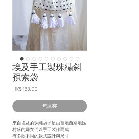
埃及手工製珠繡斜
孭索袋
價
HK$488.00
格
無庫存
來自埃及的珠繡袋子是由當地西奈地區
村落的婦女們以手工製作而成
有多款不同的款式設計與尺寸