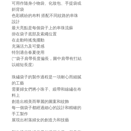
可用作隨身小物袋、化妝包、手提袋或
斜背袋
色彩繽紛的布料 搭配不同紋路的串珠
設計
最大亮點是每個袋子上的串珠流蘇
掛在袋子底部及索繩位置
在走動時搖曳擺動
充滿活力及可愛感
特別適合春夏使用
(**袋子肩帶長度偏長，圖中肩帶有打結
以縮短長度)
珠繡袋子的製作過程是一項耐心而細膩
的工藝
需要婦女們將小珠子、緞帶和線繡在布
料上
創造出精美而華麗的圖案和紋飾
每一個袋子都經過細心的設計和精確的
手工製作
展現出村落婦女的創造力和技藝