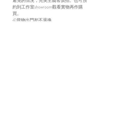
避免的情況，完美主義者慎拍。也可預
約到工作室showroom觀看實物再作購
買。
4)貨物出門恕不退換
5)請明白因拍攝光線及效果影響，顏色
或有偏差，以實物顏色作準
6)店方在貨物寄出前會拍片傳給買家，
以確保貨物完整，並會包妥送出。如貨
物在運輸途中有損毀，風險及責任由買
家自行承擔。不放心運送安全的建議直
接上來工作室取貨～
7)貨物發貨日請參考每月的固定發貨日
子，請到IG主帳號 (@bara.atelier) 查看
日子。
Location
A7, 16/f, Yee Wah Industrial Building,
Tuen Mun, Hong Kong