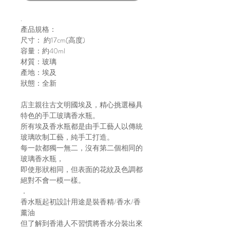
.
產品規格：
尺寸： 約17cm(高度)
容量：約40ml
材質：玻璃
產地：埃及
狀態：全新
店主親往古文明國埃及，精心挑選極具
特色的手工玻璃香水瓶。
所有埃及香水瓶都是由手工藝人以傳統
玻璃吹制工藝，純手工打造。
每一款都獨一無二，沒有第二個相同的
玻璃香水瓶，
即使形狀相同，但表面的花紋及色調都
絕對不會一模一樣。
．
香水瓶起初設計用途是裝香精/香水/香
薰油
但了解到香港人不習慣將香水分裝出來