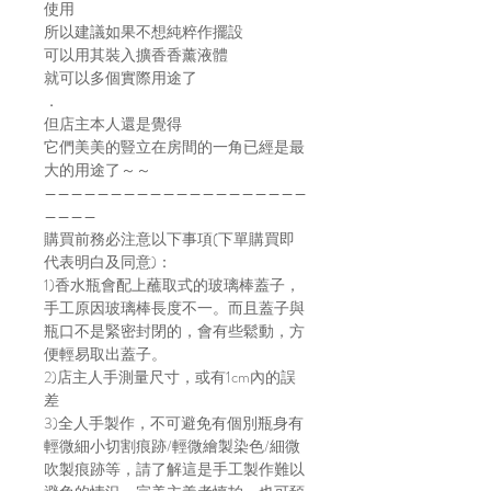
使用
所以建議如果不想純粹作擺設
可以用其裝入擴香香薰液體
就可以多個實際用途了
．
但店主本人還是覺得
它們美美的豎立在房間的一角已經是最
大的用途了～～
————————————————————
————
購買前務必注意以下事項(下單購買即
代表明白及同意)：
1)香水瓶會配上蘸取式的玻璃棒蓋子，
手工原因玻璃棒長度不一。而且蓋子與
瓶口不是緊密封閉的，會有些鬆動，方
便輕易取出蓋子。
2)店主人手測量尺寸，或有1cm內的誤
差
3)全人手製作，不可避免有個別瓶身有
輕微細小切割痕跡/輕微繪製染色/細微
吹製痕跡等，請了解這是手工製作難以