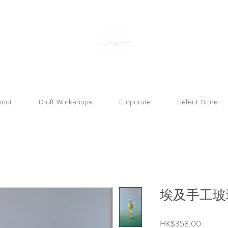
bara atelier
bout
Craft Workshops
Corporate
Select Store
埃及手工玻
價
HK$358.00