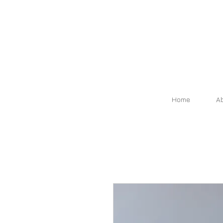
Home
A