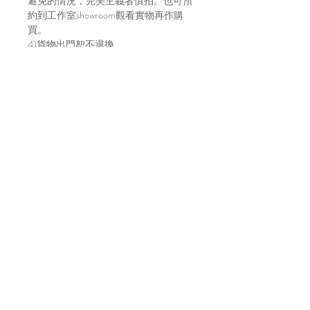
避免的情況，完美主義者慎拍。也可預
約到工作室showroom觀看實物再作購
買。
4)貨物出門恕不退換
5)請明白因拍攝光線及效果影響，顏色
或有偏差，以實物顏色作準
6)店方在貨物寄出前會拍片傳給買家，
以確保貨物完整，並會包妥送出。如貨
物在運輸途中有損毀，風險及責任由買
家自行承擔。不放心運送安全的建議直
接上來工作室取貨～
7)貨物發貨日請參考每月的固定發貨日
子，請到IG主帳號 (@bara.atelier) 查看
日子。
Location
A7, 16/f, Yee Wah Industrial Building,
Tuen Mun, Hong Kong