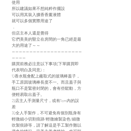
使用
所以建議如果不想純粹作擺設
可以用其裝入擴香香薰液體
就可以多個實際用途了
．
但店主本人還是覺得
它們美美的豎立在房間的一角已經是最
大的用途了～～
————————————————————
————
購買前務必注意以下事項(下單購買即
代表明白及同意)：
1)香水瓶會配上蘸取式的玻璃棒蓋子，
手工原因玻璃棒長度不一。而且蓋子與
瓶口不是緊密封閉的，會有些鬆動，方
便輕易取出蓋子。
2)店主人手測量尺寸，或有1cm內的誤
差
3)全人手製作，不可避免有個別瓶身有
輕微細小切割痕跡/輕微繪製染色/細微
吹製痕跡等，請了解這是手工製作難以