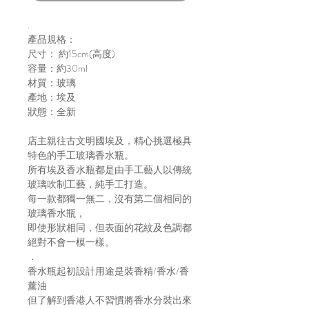
.
產品規格：
尺寸： 約15cm(高度)
容量：約30ml
材質：玻璃
產地：埃及
狀態：全新
店主親往古文明國埃及，精心挑選極具
特色的手工玻璃香水瓶。
所有埃及香水瓶都是由手工藝人以傳統
玻璃吹制工藝，純手工打造。
每一款都獨一無二，沒有第二個相同的
玻璃香水瓶，
即使形狀相同，但表面的花紋及色調都
絕對不會一模一樣。
．
香水瓶起初設計用途是裝香精/香水/香
薰油
但了解到香港人不習慣將香水分裝出來