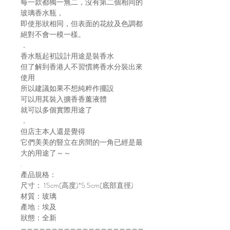
每一款都獨一無二，沒有第二個相同的
玻璃香水瓶，
即使形狀相同，但表面的花紋及色調都
絕對不會一模一樣。
．
香水瓶起初設計用途是裝香水
但了解到香港人不習慣將香水分裝出來
使用
所以建議如果不想純粹作擺設
可以用其裝入擴香香薰液體
就可以多個實際用途了
．
但店主本人還是覺得
它們美美的豎立在房間的一角已經是最
大的用途了～～
.
產品規格：
尺寸： 15cm(高度)*5.5cm(底部直徑)
材質：玻璃
產地：埃及
狀態：全新
————————————————————