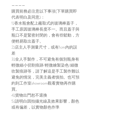
————
購買前務必注意以下事項(下單購買即
代表明白及同意)：
1)香水瓶會配上蘸取式的玻璃棒蓋子，
手工原因玻璃棒長度不一。而且蓋子與
瓶口不是緊密封閉的，會有些鬆動，方
便輕易取出蓋子。
2)店主人手測量尺寸，或有1cm內的誤
差
3)全人手製作，不可避免有個別瓶身有
輕微細小切割痕跡/輕微繪製染色/細微
吹製痕跡等，請了解這是手工製作難以
避免的情況，完美主義者慎拍。也可預
約到工作室showroom觀看實物再作購
買。
4)貨物出門恕不退換
5)請明白因拍攝光線及效果影響，顏色
或有偏差，以實物顏色作準
6)店方在貨物寄出前會拍片傳給買家，
以確保貨物完整，並會包妥送出。如貨
物在運輸途中有損毀，風險及責任由買