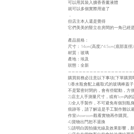
可以用其裝入擴香香薰液體
就可以多個實際用途了
．
但店主本人還是覺得
它們美美的豎立在房間的一角已經
.
產品規格：
尺寸： 14cm(高度)*4.5cm(底部直徑)
材質：玻璃
產地：埃及
狀態：全新
——————————————————
購買前務必注意以下事項(下單購買
1)香水瓶會配上蘸取式的玻璃棒蓋
不是緊密封閉的，會有些鬆動，方
2)店主人手測量尺寸，或有1cm內的
3)全人手製作，不可避免有個別瓶
痕跡等，請了解這是手工製作難以
作室showroom觀看實物再作購買。
4)貨物出門恕不退換
5)請明白因拍攝光線及效果影響，