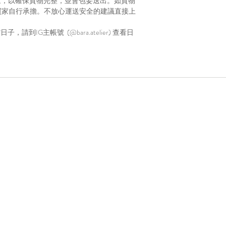
家，以確保貨物完整，並會包妥送出。如貨物
買家自行承擔。不放心運送安全的建議直接上
到IG主帳號 (@bara.atelier) 查看日
Home
About
ing,
B
Craft Workshops
Corporate
Select Store
Contact Us
y)