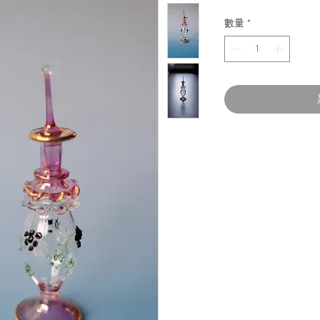
格
數量
*