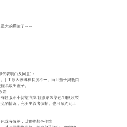
是最大的用途了～～
——————
即代表明白及同意)：
子，手工原因玻璃棒長度不一。而且蓋子與瓶口
便輕易取出蓋子。
誤差
身有輕微細小切割痕跡/輕微繪製染色/細微吹製
避免的情況，完美主義者慎拍。也可預約到工
顏色或有偏差，以實物顏色作準