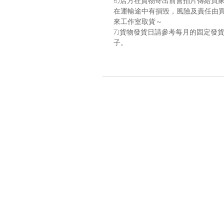
6)店方在貨物寄出前會拍片傳給買
在運輸途中有損毀，風險及責任由
來工作室取貨～
7)貨物發貨日請參考每月的固定發貨日子，請
子。
Location
A7, 16/f, Yee Wah Industrial Build
Tuen Mun, Hong Kong
Enquiry
☏
+852 6383 4531 (whatsapp onl
✎
b
ara.atelier (ig direct message)
✉
bara.atelier.hk@gmail.c
om