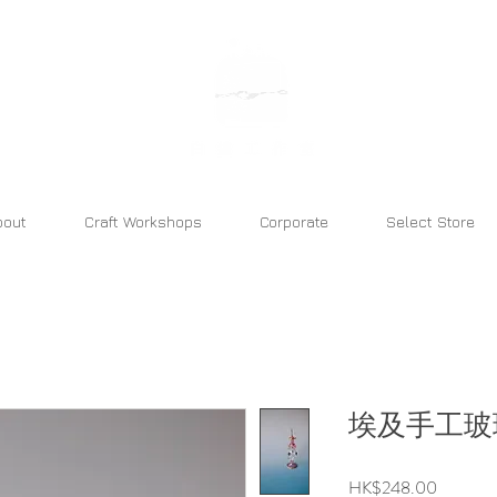
bara atelier
bout
Craft Workshops
Corporate
Select Store
埃及手工玻
價
HK$248.00