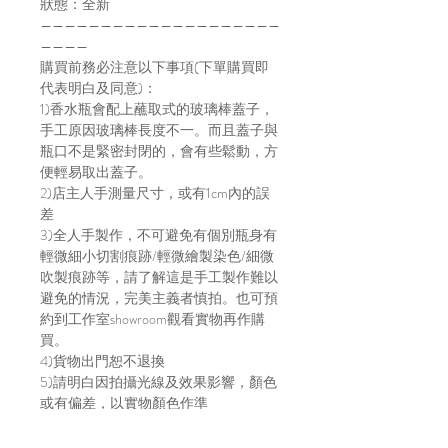
狀態：全新
————————————————————
————
購買前務必注意以下事項(下單購買即
代表明白及同意)：
1)香水瓶會配上蘸取式的玻璃棒蓋子，
手工原因玻璃棒長度不一。而且蓋子與
瓶口不是緊密封閉的，會有些鬆動，方
便輕易取出蓋子。
2)店主人手測量尺寸，或有1cm內的誤
差
3)全人手製作，不可避免有個別瓶身有
輕微細小切割痕跡/輕微繪製染色/細微
吹製痕跡等，請了解這是手工製作難以
避免的情況，完美主義者慎拍。也可預
約到工作室showroom觀看實物再作購
買。
4)貨物出門恕不退換
5)請明白因拍攝光線及效果影響，顏色
或有偏差，以實物顏色作準
6)店方在貨物寄出前會拍片傳給買家，
以確保貨物完整，並會包妥送出。如貨