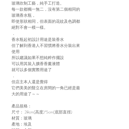
玻璃吹制工藝，純手工打造。
每一款都獨一無二，沒有第二個相同的
玻璃香水瓶，
即使形狀相同，但表面的花紋及色調都
絕對不會一模一樣。
．
香水瓶起初設計用途是裝香水
但了解到香港人不習慣將香水分裝出來
使用
所以建議如果不想純粹作擺設
可以用其裝入擴香香薰液體
就可以多個實際用途了
．
但店主本人還是覺得
它們美美的豎立在房間的一角已經是最
大的用途了～～
.
產品規格：
尺寸： 28cm(高度)*5cm(底部直徑)
材質：玻璃
產地：埃及