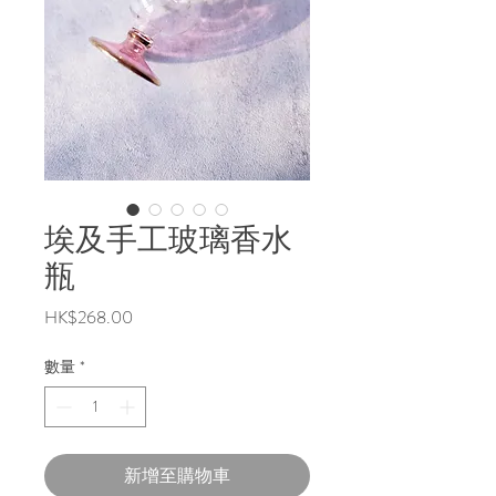
埃及手工玻璃香水
瓶
價
HK$268.00
格
數量
*
新增至購物車