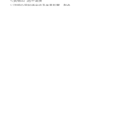
4)貨物出門恕不退換
5)請明白因拍攝光線及效果影響，顏色
或有偏差，以實物顏色作準
6)店方在貨物寄出前會拍片傳給買家，
以確保貨物完整，並會包妥送出。如貨
物在運輸途中有損毀，風險及責任由買
家自行承擔。不放心運送安全的建議直
接上來工作室取貨～
7)貨物發貨日請參考每月的固定發貨日
子，請到IG主帳號 (@bara.atelier) 查看
日子。
Location
A7, 16/f, Yee Wah Industrial Building,
Tuen Mun, Hong Kong
Enquiry
☏
+852 6383 4531
(whatsapp only)