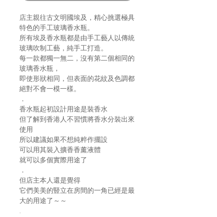
店主親往古文明國埃及，精心挑選極具
特色的手工玻璃香水瓶。
所有埃及香水瓶都是由手工藝人以傳統
玻璃吹制工藝，純手工打造。
每一款都獨一無二，沒有第二個相同的
玻璃香水瓶，
即使形狀相同，但表面的花紋及色調都
絕對不會一模一樣。
．
香水瓶起初設計用途是裝香水
但了解到香港人不習慣將香水分裝出來
使用
所以建議如果不想純粹作擺設
可以用其裝入擴香香薰液體
就可以多個實際用途了
．
但店主本人還是覺得
它們美美的豎立在房間的一角已經是最
大的用途了～～
.