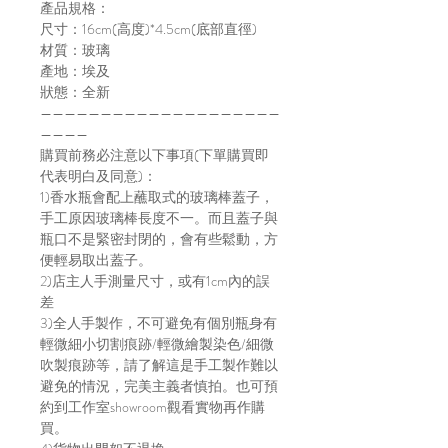
產品規格：
尺寸：16cm(高度)*4.5cm(底部直徑)
材質：玻璃
產地：埃及
狀態：全新
————————————————————
————
購買前務必注意以下事項(下單購買即
代表明白及同意)：
1)香水瓶會配上蘸取式的玻璃棒蓋子，
手工原因玻璃棒長度不一。而且蓋子與
瓶口不是緊密封閉的，會有些鬆動，方
便輕易取出蓋子。
2)店主人手測量尺寸，或有1cm內的誤
差
3)全人手製作，不可避免有個別瓶身有
輕微細小切割痕跡/輕微繪製染色/細微
吹製痕跡等，請了解這是手工製作難以
避免的情況，完美主義者慎拍。也可預
約到工作室showroom觀看實物再作購
買。