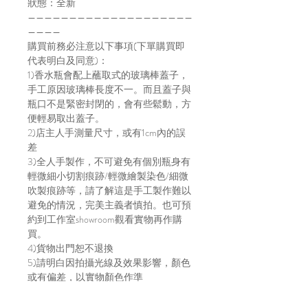
狀態：全新
————————————————————
————
購買前務必注意以下事項(下單購買即
代表明白及同意)：
1)香水瓶會配上蘸取式的玻璃棒蓋子，
手工原因玻璃棒長度不一。而且蓋子與
瓶口不是緊密封閉的，會有些鬆動，方
便輕易取出蓋子。
2)店主人手測量尺寸，或有1cm內的誤
差
3)全人手製作，不可避免有個別瓶身有
輕微細小切割痕跡/輕微繪製染色/細微
吹製痕跡等，請了解這是手工製作難以
避免的情況，完美主義者慎拍。也可預
約到工作室showroom觀看實物再作購
買。
4)貨物出門恕不退換
5)請明白因拍攝光線及效果影響，顏色
或有偏差，以實物顏色作準
6)店方在貨物寄出前會拍片傳給買家，
以確保貨物完整，並會包妥送出。如貨