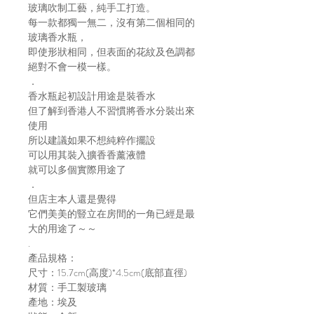
玻璃吹制工藝，純手工打造。
每一款都獨一無二，沒有第二個相同的
玻璃香水瓶，
即使形狀相同，但表面的花紋及色調都
絕對不會一模一樣。
．
香水瓶起初設計用途是裝香水
但了解到香港人不習慣將香水分裝出來
使用
所以建議如果不想純粹作擺設
可以用其裝入擴香香薰液體
就可以多個實際用途了
．
但店主本人還是覺得
它們美美的豎立在房間的一角已經是最
大的用途了～～
.
產品規格：
尺寸：15.7cm(高度)*4.5cm(底部直徑)
材質：手工製玻璃
產地：埃及