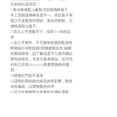
代表明白及同意)：
1)香水瓶會配上蘸取式的玻璃棒蓋子，
手工原因玻璃棒長度不一。而且蓋子與
瓶口不是緊密封閉的，會有些鬆動，方
便輕易取出蓋子。
2)店主人手測量尺寸，或有1cm內的誤
差
3)全人手製作，不可避免有個別瓶身有
輕微細小切割痕跡/輕微繪製染色/細微
吹製痕跡等，請了解這是手工製作難以
避免的情況，完美主義者慎拍。也可預
約到工作室showroom觀看實物再作購
買。
4)貨物出門恕不退換
5)請明白因拍攝光線及效果影響，顏色
或有偏差，以實物顏色作準
6)店方在貨物寄出前會拍片傳給買家，
以確保貨物完整，並會包妥送出。如貨
物在運輸途中有損毀，風險及責任由買
家自行承擔。不放心運送安全的建議直
接上來工作室取貨～