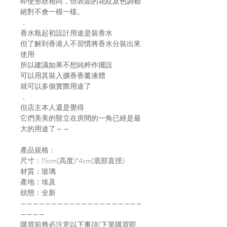
即使形狀相同，但表面的花紋及色調都
絕對不會一模一樣。
．
香水瓶起初設計用途是裝香水
但了解到香港人不習慣將香水分裝出來
使用
所以建議如果不想純粹作擺設
可以用其裝入擴香香薰液體
就可以多個實際用途了
．
但店主本人還是覺得
它們美美的豎立在房間的一角已經是最
大的用途了～～
.
產品規格：
尺寸：15cm(高度)*4cm(底部直徑)
材質：玻璃
產地：埃及
狀態：全新
————————————————————
————
購買前務必注意以下事項(下單購買即