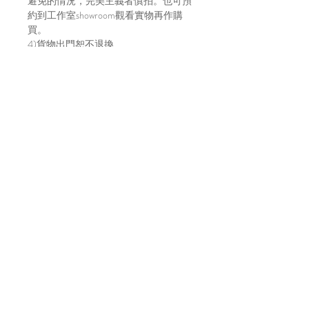
避免的情況，完美主義者慎拍。也可預
約到工作室showroom觀看實物再作購
買。
4)貨物出門恕不退換
5)請明白因拍攝光線及效果影響，顏色
或有偏差，以實物顏色作準
6)店方在貨物寄出前會拍片傳給買家，
以確保貨物完整，並會包妥送出。如貨
物在運輸途中有損毀，風險及責任由買
家自行承擔。不放心運送安全的建議直
接上來工作室取貨～
7)貨物發貨日請參考每月的固定發貨日
子，請到IG主帳號 (@bara.atelier) 查看
日子。
Location
A7, 16/f, Yee Wah Industrial Building,
Tuen Mun, Hong Kong