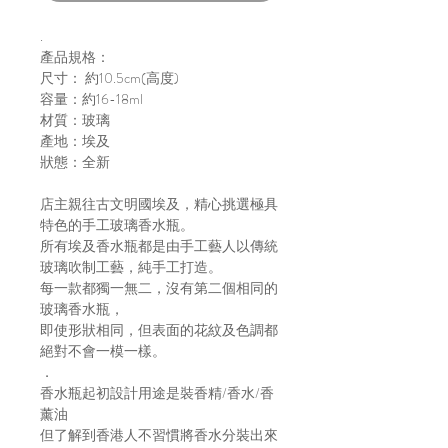
.
產品規格：
尺寸： 約10.5cm(高度)
容量：約16-18ml
材質：玻璃
產地：埃及
狀態：全新
店主親往古文明國埃及，精心挑選極具
特色的手工玻璃香水瓶。
所有埃及香水瓶都是由手工藝人以傳統
玻璃吹制工藝，純手工打造。
每一款都獨一無二，沒有第二個相同的
玻璃香水瓶，
即使形狀相同，但表面的花紋及色調都
絕對不會一模一樣。
．
香水瓶起初設計用途是裝香精/香水/香
薰油
但了解到香港人不習慣將香水分裝出來