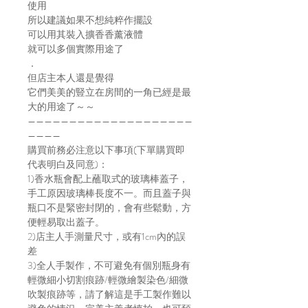
使用
所以建議如果不想純粹作擺設
可以用其裝入擴香香薰液體
就可以多個實際用途了
．
但店主本人還是覺得
它們美美的豎立在房間的一角已經是最
大的用途了～～
————————————————————
————
購買前務必注意以下事項(下單購買即
代表明白及同意)：
1)香水瓶會配上蘸取式的玻璃棒蓋子，
手工原因玻璃棒長度不一。而且蓋子與
瓶口不是緊密封閉的，會有些鬆動，方
便輕易取出蓋子。
2)店主人手測量尺寸，或有1cm內的誤
差
3)全人手製作，不可避免有個別瓶身有
輕微細小切割痕跡/輕微繪製染色/細微
吹製痕跡等，請了解這是手工製作難以