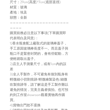
尺寸：29cm(高度)*7cm(底部直徑)
材質：玻璃
產地：埃及
狀態：全新
————————————————————
————
購買前務必注意以下事項(下單購買即
代表明白及同意)：
1)香水瓶會配上蘸取式的玻璃棒蓋子，
手工原因玻璃棒長度不一。而且蓋子與
瓶口不是緊密封閉的，會有些鬆動，方
便輕易取出蓋子。
2)店主人手測量尺寸，或有1cm內的誤
差
3)全人手製作，不可避免有個別瓶身有
輕微細小切割痕跡/輕微繪製染色/細微
吹製痕跡等，請了解這是手工製作難以
避免的情況，完美主義者慎拍。也可預
約到工作室showroom觀看實物再作購
買。
4)貨物出門恕不退換