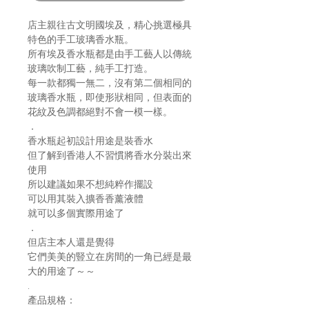
店主親往古文明國埃及，精心挑選極具
特色的手工玻璃香水瓶。
所有埃及香水瓶都是由手工藝人以傳統
玻璃吹制工藝，純手工打造。
每一款都獨一無二，沒有第二個相同的
玻璃香水瓶，即使形狀相同，但表面的
花紋及色調都絕對不會一模一樣。
．
香水瓶起初設計用途是裝香水
但了解到香港人不習慣將香水分裝出來
使用
所以建議如果不想純粹作擺設
可以用其裝入擴香香薰液體
就可以多個實際用途了
．
但店主本人還是覺得
它們美美的豎立在房間的一角已經是最
大的用途了～～
.
產品規格：