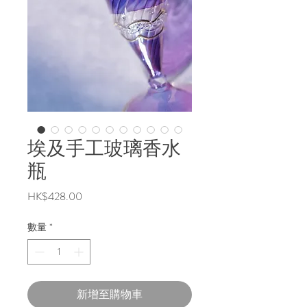
埃及手工玻璃香水
瓶
價
HK$428.00
格
數量
*
新增至購物車