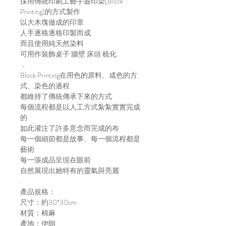
採用傳統印刷工藝手蓋印染(Block
Printing)的方式製作
以大木塊做成的印章
人手逐格逐格印製而成
而且使用純天然染料
可用作裝飾桌子 牆壁 床頭 梳化
．
Block Printing在用色的原料、成色的方
式、染色的過程
都維持了傳統傳承下來的方式
每個流程都是以人工方式紮紮實實完成
的
如此灌注了許多意念而完成的布
每一個細節都是故事、每一個流程都是
藝術
每一張成品呈現在眼前
自然展現出她特有的靈氣與亮麗
.
產品規格：
尺寸：約30*30cm
材質：棉麻
產地：伊朗