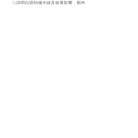
5)請明白因拍攝光線及效果影響，顏色
或有偏差，以實物顏色作準
6)店方在貨物寄出前會拍片傳給買家，
以確保貨物完整，並會包妥送出。如貨
物在運輸途中有損毀，風險及責任由買
家自行承擔。不放心運送安全的建議直
接上來工作室取貨～
7)貨物發貨日請參考每月的固定發貨日
子，請到IG主帳號 (@bara.atelier) 查看
日子。
Location
A7, 16/f, Yee Wah Industrial Building,
Tuen Mun, Hong Kong
Enquiry
☏
+852 6383 4531
(whatsapp only)
✎
b
ara.atelier (ig direct message)