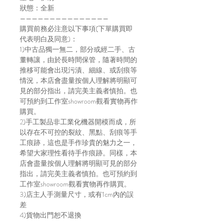
狀態：全新
———————————————
購買前務必注意以下事項(下單購買即
代表明白及同意)：
1)中古品獨一無二，部分或經二手、古
董轉讓，由於長時間保管，隨著時間的
推移可能會出現污漬、細線、或刮痕等
情況，本店會盡量按個人理解將明顯可
見的部分指出，請完美主義者慎拍。也
可預約到工作室showroom觀看實物再作
購買。
2)手工製品非工業化機器開模而成，所
以存在不可控的裂紋、黑點、刮痕等手
工痕跡，這也是手作珍貴的魅力之一，
希望大家理性看待手作痕跡。同樣，本
店會盡量按個人理解將明顯可見的部分
指出，請完美主義者慎拍。也可預約到
工作室showroom觀看實物再作購買。
3)店主人手測量尺寸，或有1cm內的誤
差
4)貨物出門恕不退換