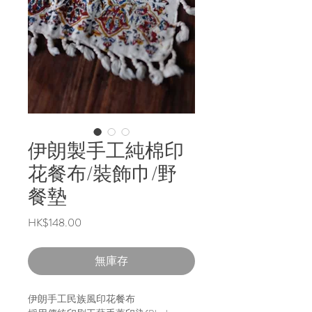
伊朗製手工純棉印
花餐布/裝飾巾/野
餐墊
價
HK$148.00
格
無庫存
伊朗手工民族風印花餐布