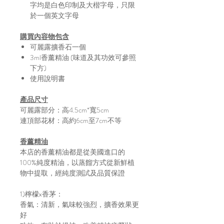
字均是白色印制及大楷字母，只限
於一個英文字母
購買內容物包含
可麗露擴香石一個
3ml香薰精油 (味道及其功效可參照
下方)
使用說明書
產品尺寸
可麗露部分：高4.5cm*寬5cm
連頂部花材：高約6cm至7cm不等
香薰精油
本店的香薰精油都是從美國進口的
100%純度精油，以蒸餾方式從新鮮植
物中提取，經純度測試及品質保證
1)檸檬x香茅：
香氣：清新，氣味較強烈，擴香效果更
好