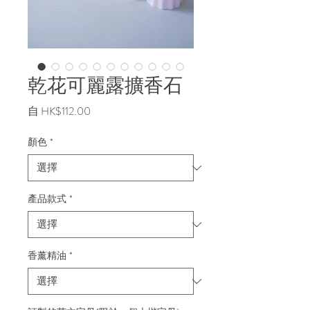
乾花可麗露擴香石
促
自
HK$112.00
銷
價
顏色
*
格
產品款式
*
香薰精油
*