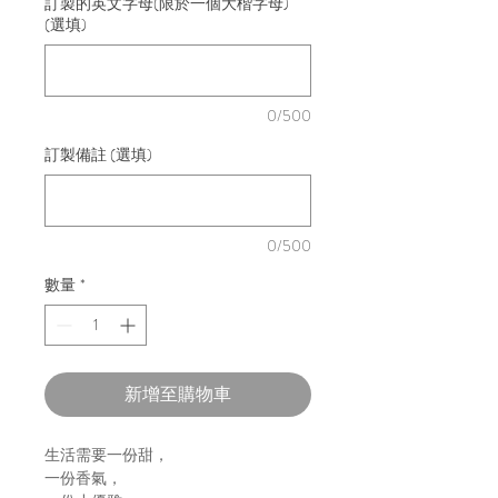
訂製的英文字母(限於一個大楷字母)
(選填)
0/500
訂製備註 (選填)
0/500
數量
*
新增至購物車
生活需要一份甜，
一份香氣，