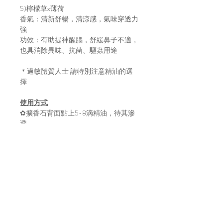
5)檸檬草x薄荷
香氣：清新舒暢，清涼感，氣味穿透力
強
功效：有助提神醒腦，舒緩鼻子不適，
也具消除異味、抗菌、驅蟲用途
＊過敏體質人士 請特別注意精油的選
擇
使用方式
✿擴香石背面點上5-8滴精油，待其滲
透。
✿再加上少量清水，擴香效果更好。
✿依照空間及擴香石大小，淡淡清新香
味約可持續3-6天。
✿精油使用後，待香味消去後再添加自
己喜歡的精油。
注意事項
✿收到商品請盡快拿出來通風，避免擴
香石在包裝內吸收環境中的水份而發