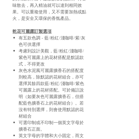
味散去，再入精油就可以達到相同效
果。可以重複使用，又不需要加熱或點
火，是安全又環保的香氛產品。
乾花可麗露訂製選項
有五款色調 - 藍/粉紅/淺咖啡/紫/灰
色可供選擇
考慮到設計美觀，藍/粉紅/淺咖啡/
紫色可麗露上的花材搭配是默認款
式，不得更改
灰色水泥風可麗露擴香石的搭配度
則較高，除默認的花材組合，亦可
選擇其餘四款藍/粉紅/淺咖啡/紫色
可麗露上的花材搭配。可於備註說
明（如要灰色可麗露擴香石，但搭
配藍色擴香石上的花材組合）。若
沒有特別選擇，則會使用默認的花
材組合
可選印制或不印制一個英文字母於
擴香石正面。
英文字母的字體和大小固定，而文