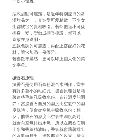
一份小優雅。
法式甜點可麗露，是近年特別流行的常
溫甜品之一，其造型可愛精緻，不少女
生都被它的賣相吸引。若然把這小可愛
搖身一變，變做成擴香擺設，就可以一
直放在身邊喇～
五款色調的可麗露，再配上搭配好的花
材，讓它加添一份優雅。
若喜歡專屬感，更可以印上個人化的英
文字母。
擴香石原理
擴香石是使用石膏粉混合水制作，當中
有許多微小的毛細孔，擴香原理就是藉
著這些毛細孔吸收水份、進行濕度的調
節：當擴香石自身的濕度比空氣中的濕
度低時，便會從空氣中吸收水份；相
反，擴香石的濕度比空氣中濕度高時，
就會向空氣排出水氣，所以在擴香石滴
上水和香薰精油時，香氣就會藉著排出
的水氣而釋出，達致擴香的效果。待香