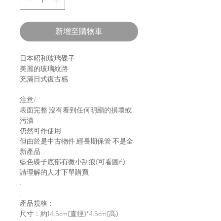
新增至購物車
日本昭和玻璃碟子
美麗的玻璃紋路
充滿日式復古感
注意/
表面完整 沒有看到任何明顯的損壞或
污漬
仍然可作使用
但由於是中古物件 經長期保管 不是全
新產品
藍色碟子底部有微小刮痕(可看圖6)
請理解的人才下單購買
.
.
產品規格：
尺寸：約14.5cm(直徑)*4.5cm(高)