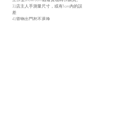
3)店主人手測量尺寸，或有1cm內的誤
差
4)貨物出門恕不退換
5)請明白因拍攝光線及效果影響，顏色
或有偏差，以實物顏色作準
6)店方在貨物寄出前會拍片傳給買家，
以確保貨物完整，並會包妥送出。如貨
物在運輸途中有損毀，風險及責任由買
家自行承擔。不放心運送安全的建議直
接上來工作室取貨～
7)貨物發貨日請參考每月的固定發貨日
子，請到IG主帳號 (@bara.atelier) 查看
日子。
Location
A7, 16/f, Yee Wah Industrial Building,
Tuen Mun, Hong Kong