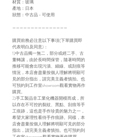
材質：玻璃
產地：日本
狀態：中古品 - 可使用
———————————————
購買前務必注意以下事項(下單購買即
代表明白及同意)：
1)中古品獨一無二，部分或經二手、古
董轉讓，由於長時間保管，隨著時間的
推移可能會出現污漬、細線、或刮痕等
情況，本店會盡量按個人理解將明顯可
見的部分指出，請完美主義者慎拍。也
可預約到工作室showroom觀看實物再作
購買。
2)手工製品非工業化機器開模而成，所
以存在不可控的裂紋、黑點、刮痕等手
工痕跡，這也是手作珍貴的魅力之一，
希望大家理性看待手作痕跡。同樣，本
店會盡量按個人理解將明顯可見的部分
指出，請完美主義者慎拍。也可預約到
工作室showroom觀看實物再作購買。