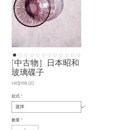
[中古物］日本昭和
玻璃碟子
價
HK$198.00
格
款式
*
數量
*