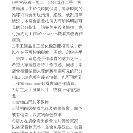
1)中古品獨一無二，部分或經二手、古
董轉讓，由於長時間保管，隨著時間的
推移可能會出現污漬、細線、或刮痕等
情況，本店會盡量按個人理解將明顯可
見的部分指出，請完美主義者慎拍。也
可預約到工作室showroom觀看實物再作
購買。
2)手工製品非工業化機器開模而成，所
以存在不可控的裂紋、黑點、刮痕等手
工痕跡，這也是手作珍貴的魅力之一，
希望大家理性看待手作痕跡。同樣，本
店會盡量按個人理解將明顯可見的部分
指出，請完美主義者慎拍。也可預約到
工作室showroom觀看實物再作購買。
3)店主人手測量尺寸，或有1cm內的誤
差
4)貨物出門恕不退換
5)請明白因拍攝光線及效果影響，顏色
或有偏差，以實物顏色作準
6)店方在貨物寄出前會拍片傳給買家，
以確保貨物完整，並會包妥送出。如貨