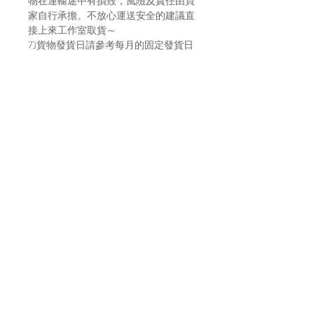
物在運輸途中有損毀，風險及責任由買
家自行承擔。不放心運送安全的建議直
接上來工作室取貨～
7)貨物發貨日請參考每月的固定發貨日
子，請到IG主帳號 (@bara.atelier) 查看
日子。
Location
A7, 16/f, Yee Wah Industrial Building,
Tuen Mun, Hong Kong
Enquiry
☏
+852 6383 4531
(whatsapp only)
✎
b
ara.atelier (ig direct message)
✉
bara.atelier.hk@gmail.c
om
With valid business registration c
ertificate