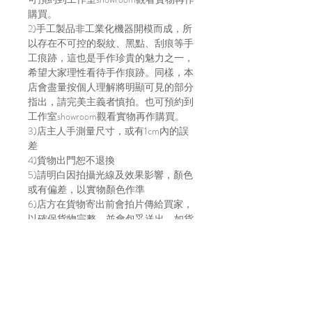
購買。
2)手工製品非工業化機器開模而成，所
以存在不可控的裂紋、黑點、刮痕等手
工痕跡，這也是手作珍貴的魅力之一，
希望大家理性看待手作痕跡。同樣，本
店會盡量按個人理解將明顯可見的部分
指出，請完美主義者慎拍。也可預約到
工作室showroom觀看實物再作購買。
3)店主人手測量尺寸，或有1cm內的誤
差
4)貨物出門恕不退換
5)請明白因拍攝光線及效果影響，顏色
或有偏差，以實物顏色作準
6)店方在貨物寄出前會拍片傳給買家，
以確保貨物完整，並會包妥送出。如貨
物在運輸途中有損毀，風險及責任由買
家自行承擔。不放心運送安全的建議直
接上來工作室取貨～
7)貨物發貨日請參考每月的固定發貨日
子，請到IG主帳號 (@bara.atelier) 查看
日子。