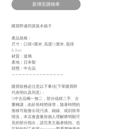
新增至購物車
購買即連同原裝木箱子
.
產品規格：
尺寸：口徑4厘米; 高度13厘米; 底徑
6.3cm
材質：玻璃
產地：日本製
狀態：中古品
———————————————
購買前務必注意以下事項(下單購買即
代表明白及同意)：
1)中古品獨一無二，部分或經二手、古
董轉讓，由於長時間保管，隨著時間的
推移可能會出現污漬、細線、或刮痕等
情況，本店會盡量按個人理解將明顯可
見的部分指出，請完美主義者慎拍。也
可預約到工作室showroom觀看實物再作