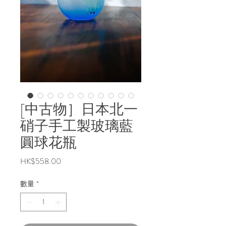
[中古物］日本北一
硝子手工製玻璃藍
圓球花瓶
價
HK$558.00
格
數量
*