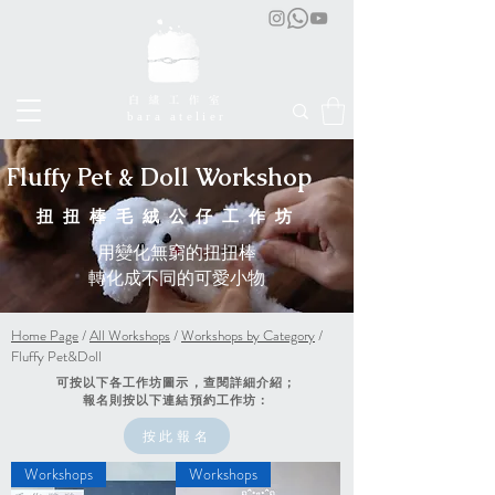
bara atelier
Fluffy Pet & Doll Workshop
扭扭棒毛絨公仔工作坊
用變化無窮的扭扭棒​
轉化成不同的可愛小物
Home Page
/
All Workshops
/
Workshops by Category
/
Fluffy Pet&Doll
​可按以下各工作坊圖示，查閱詳細介紹；
報名則按以下連結預約工作坊：
按此報名
Workshops
Workshops