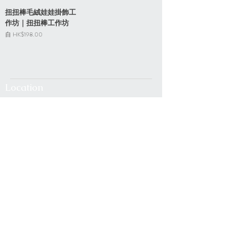
扭扭棒毛絨娃娃掛飾工
作坊｜扭扭棒工作坊
促銷價格
自
HK$198.00
Location
A7, 16/f, Yee Wah Industrial Building,
Tuen Mun, Hong Kong
Enquiry
☏
+852 6383 4531
(whatsapp only)
✎
b
ara.atelier (ig direct message)
✉
bara.atelier.hk@gmail.c
om
With valid business registration c
ertificate